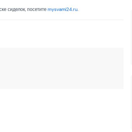
ке сиделок, посетите
mysvami24.ru
.