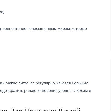
ра;
я предпочтение ненасыщенным жирам, которые
ви важно питаться регулярно, избегая больших
едотвратить резкие изменения уровня глюкозы и
ции Для Пожилых Людей